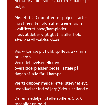
Bemærk at der spilles på to 5:5-baner pr.
pulje.
Mødetid: 20 minutter før puljen starter.
Førstnævnte hold stiller træner som
kvalificeret bane/kampleder.
Husk at det er vigtigt at I stiller hold
efter det tilmeldte niveau.
Ved 4 kampe pr. hold: spilletid 2x7 min
pr. kamp.
Ved udeblivelser eller evt.
oversidderpladser bedes I aftale på
dagen så alle får 4 kampe.
Værtsklubben melder efter stævnet evt.
udeblivelser ind på jerp@dbusjaelland.dk
Der er medaljer til alle spillere. 5:5: 8
medaljer pr. hold.