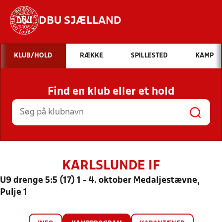
DBU SJÆLLAND
Hvad vil du søge efter?
KLUB/HOLD
RÆKKE
SPILLESTED
KAMP
INDHOLD OG NYHEDER
Find en klub eller et hold
STILLINGER, RESULTATER, KLUBBER OG
HOLD
KARLSLUNDE IF
U9 drenge 5:5 (17) 1 - 4. oktober Medaljestævne,
Pulje 1