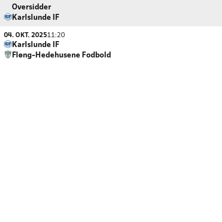
Oversidder
Karlslunde IF
04. OKT. 2025
11:20
Karlslunde IF
Fløng-Hedehusene Fodbold