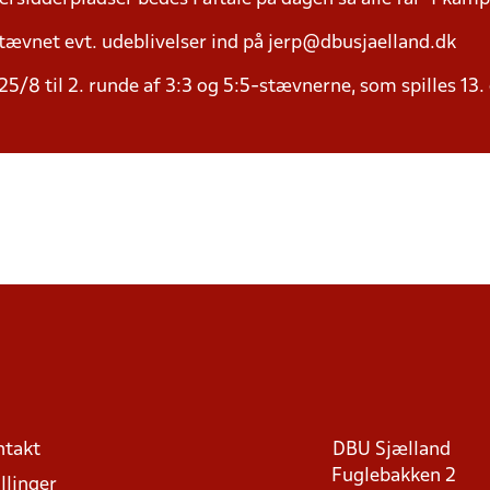
tævnet evt. udeblivelser ind på jerp@dbusjaelland.dk
5/8 til 2. runde af 3:3 og 5:5-stævnerne, som spilles 13.
ntakt
DBU Sjælland
Fuglebakken 2
llinger