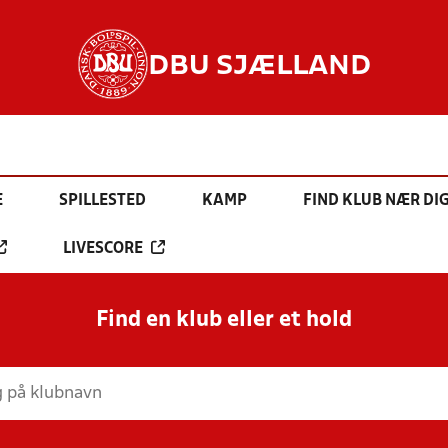
DBU SJÆLLAND
E
SPILLESTED
KAMP
FIND KLUB NÆR DI
LIVESCORE
Find en klub eller et hold