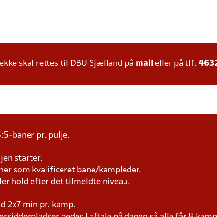
ke skal rettes til DBU Sjælland på
mail
eller på tlf:
463
:5-baner pr. pulje.
jen starter.
æner som kvalificeret bane/kampleder.
ller hold efter det tilmeldte niveau.
tid 2x7 min pr. kamp.
versidderpladser bedes I aftale på dagen så alle får 4 kamp