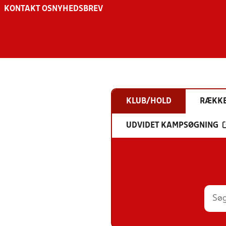
KONTAKT OS
NYHEDSBREV
KLUB/HOLD
RÆKK
UDVIDET KAMPSØGNING