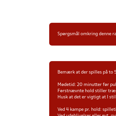
Spørgsmål omkring denne ræk
Bemærk at der spilles på to 5
Mødetid: 20 minutter før pul
Førstnævnte hold stiller tr
Husk at det er vigtigt at I sti
Ved 4 kampe pr. hold: spille
Ved udeblivelser eller evt. o