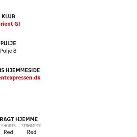
KLUB
rient GI
PULJE
Pulje 8
S HJEMMESIDE
ntexpressen.dk
DRAGT HJEMME
SHORTS
STRØMPER
Rød
Rød