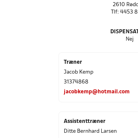
2610 Rød
Tlf: 4453 
DISPENSA
Nej
Træner
Jacob Kemp
31374868
jacobkemp@hotmail.com
Assistenttræner
Ditte Bernhard Larsen