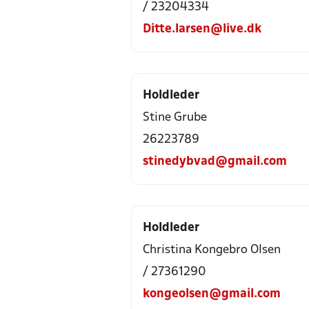
/ 23204334
Ditte.larsen@live.dk
Holdleder
Stine Grube
26223789
stinedybvad@gmail.com
Holdleder
Christina Kongebro Olsen
/ 27361290
kongeolsen@gmail.com