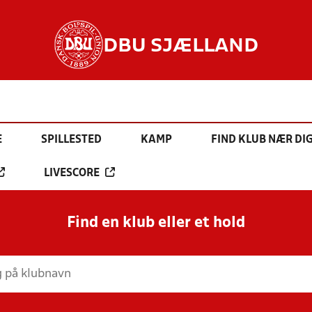
DBU SJÆLLAND
E
SPILLESTED
KAMP
FIND KLUB NÆR DI
LIVESCORE
Find en klub eller et hold