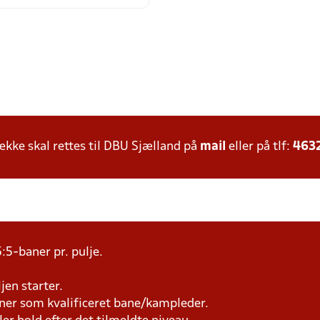
ke skal rettes til DBU Sjælland på
mail
eller på tlf:
463
:5-baner pr. pulje.
jen starter.
æner som kvalificeret bane/kampleder.