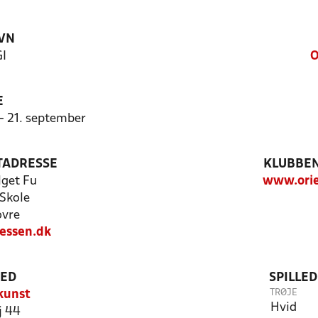
VN
GI
O
E
 - 21. september
TADRESSE
KLUBBEN
get Fu
www.orie
 Skole
ovre
essen.dk
TED
SPILLE
TRØJE
 kunst
Hvid
j 44