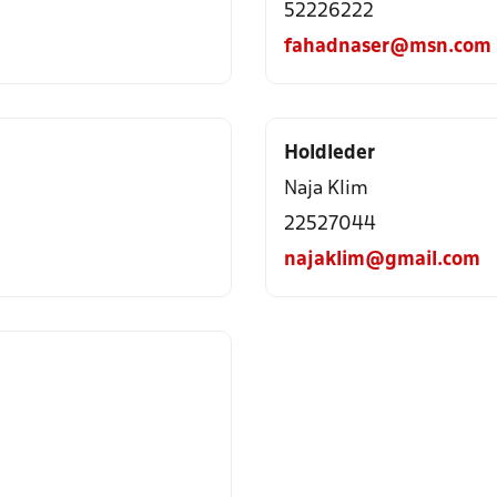
52226222
fahadnaser@msn.com
Holdleder
Naja Klim
22527044
najaklim@gmail.com