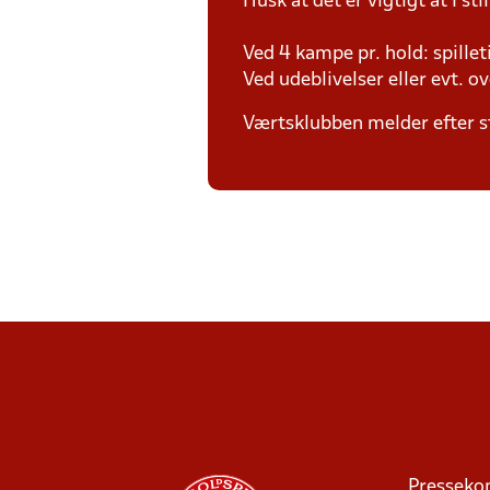
Husk at det er vigtigt at I sti
Ved 4 kampe pr. hold: spille
Ved udeblivelser eller evt. o
Værtsklubben melder efter s
Presseko