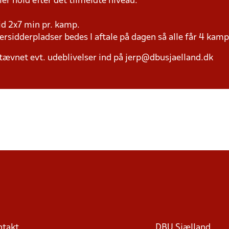
ller hold efter det tilmeldte niveau.
tid 2x7 min pr. kamp.
versidderpladser bedes I aftale på dagen så alle får 4 kamp
tævnet evt. udeblivelser ind på jerp@dbusjaelland.dk
ntakt
DBU Sjælland