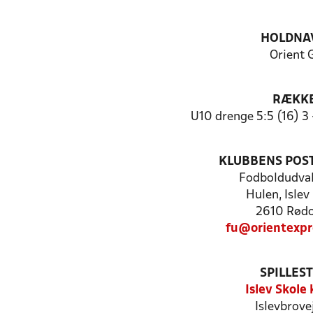
HOLDNA
Orient 
RÆKK
U10 drenge 5:5 (16) 3
KLUBBENS POS
Fodboldudval
Hulen, Islev
2610 Rød
fu@orientexpr
SPILLES
Islev Skole
Islevbrove