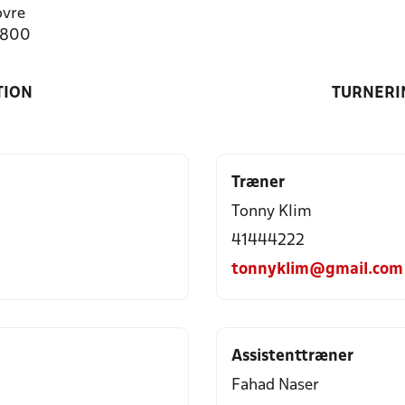
ovre
8800
TION
TURNERI
Træner
Tonny Klim
41444222
tonnyklim@gmail.com
Assistenttræner
Fahad Naser