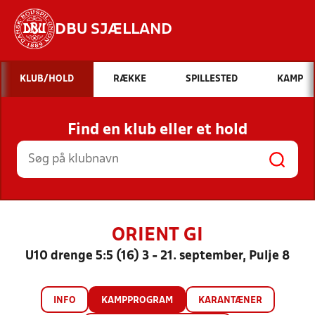
DBU SJÆLLAND
Hvad vil du søge efter?
KLUB/HOLD
RÆKKE
SPILLESTED
KAMP
INDHOLD OG NYHEDER
Find en klub eller et hold
STILLINGER, RESULTATER, KLUBBER OG
HOLD
ORIENT GI
U10 drenge 5:5 (16) 3 - 21. september, Pulje 8
INFO
KAMPPROGRAM
KARANTÆNER