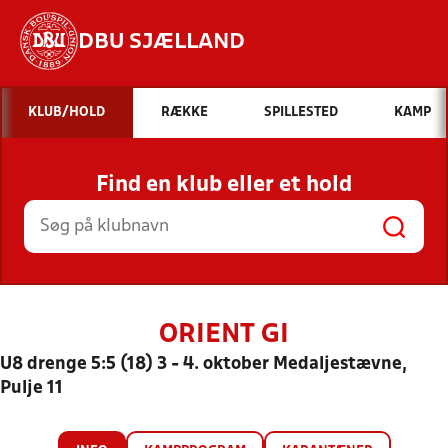
DBU SJÆLLAND
Hvad vil du søge efter?
KLUB/HOLD
RÆKKE
SPILLESTED
KAMP
INDHOLD OG NYHEDER
Find en klub eller et hold
STILLINGER, RESULTATER, KLUBBER OG
HOLD
ORIENT GI
U8 drenge 5:5 (18) 3 - 4. oktober Medaljestævne,
Pulje 11