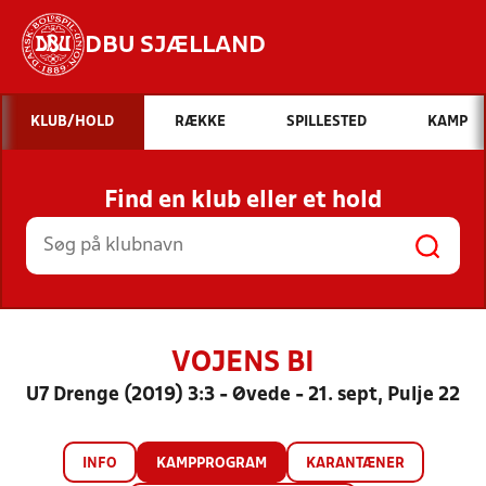
DBU SJÆLLAND
Hvad vil du søge efter?
KLUB/HOLD
RÆKKE
SPILLESTED
KAMP
INDHOLD OG NYHEDER
Find en klub eller et hold
STILLINGER, RESULTATER, KLUBBER OG
HOLD
VOJENS BI
U7 Drenge (2019) 3:3 - Øvede - 21. sept, Pulje 22
INFO
KAMPPROGRAM
KARANTÆNER