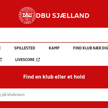
DBU SJÆLLAND
E
SPILLESTED
KAMP
FIND KLUB NÆR DI
LIVESCORE
Find en klub eller et hold