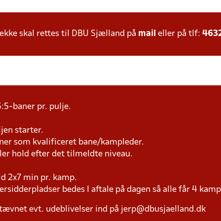
ke skal rettes til DBU Sjælland på
mail
eller på tlf:
463
:5-baner pr. pulje.
jen starter.
æner som kvalificeret bane/kampleder.
ller hold efter det tilmeldte niveau.
tid 2x7 min pr. kamp.
versidderpladser bedes I aftale på dagen så alle får 4 kamp
tævnet evt. udeblivelser ind på jerp@dbusjaelland.dk