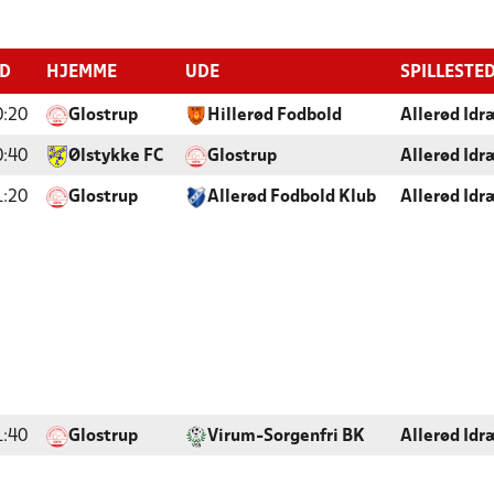
ID
HJEMME
UDE
SPILLESTE
0:20
Glostrup
Hillerød Fodbold
Allerød Idr
0:40
Ølstykke FC
Glostrup
Allerød Idr
1:20
Glostrup
Allerød Fodbold Klub
Allerød Idr
1:40
Glostrup
Virum-Sorgenfri BK
Allerød Idr