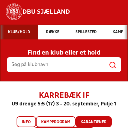
DBU SJÆLLAND
Hvad vil du søge efter?
KLUB/HOLD
RÆKKE
SPILLESTED
KAMP
INDHOLD OG NYHEDER
Find en klub eller et hold
STILLINGER, RESULTATER, KLUBBER OG
HOLD
KARREBÆK IF
U9 drenge 5:5 (17) 3 - 20. september, Pulje 1
INFO
KAMPPROGRAM
KARANTÆNER