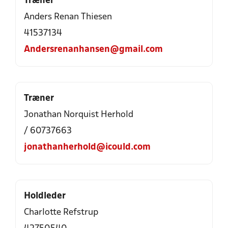
Træner
Anders Renan Thiesen
41537134
Andersrenanhansen@gmail.com
Træner
Jonathan Norquist Herhold
/ 60737663
jonathanherhold@icould.com
Holdleder
Charlotte Refstrup