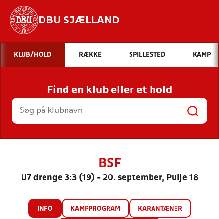
DBU SJÆLLAND
Hvad vil du søge efter?
KLUB/HOLD
RÆKKE
SPILLESTED
KAMP
INDHOLD OG NYHEDER
Find en klub eller et hold
STILLINGER, RESULTATER, KLUBBER OG
HOLD
BSF
U7 drenge 3:3 (19) - 20. september, Pulje 18
INFO
KAMPPROGRAM
KARANTÆNER