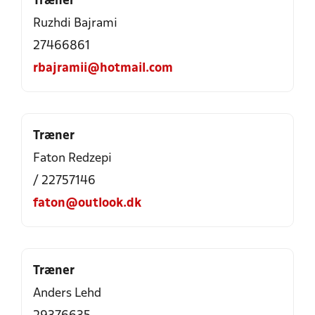
Træner
Ruzhdi Bajrami
27466861
rbajramii@hotmail.com
Træner
Faton Redzepi
/ 22757146
faton@outlook.dk
Træner
Anders Lehd