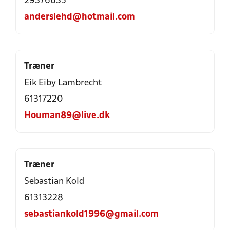
29376635
anderslehd@hotmail.com
Træner
Eik Eiby Lambrecht
61317220
Houman89@live.dk
Træner
Sebastian Kold
61313228
sebastiankold1996@gmail.com