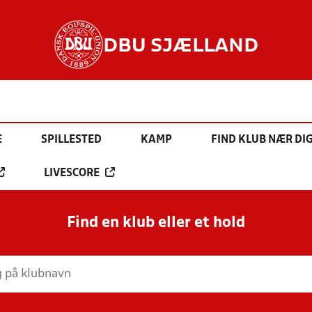
DBU SJÆLLAND
E
SPILLESTED
KAMP
FIND KLUB NÆR DI
LIVESCORE
Find en klub eller et hold