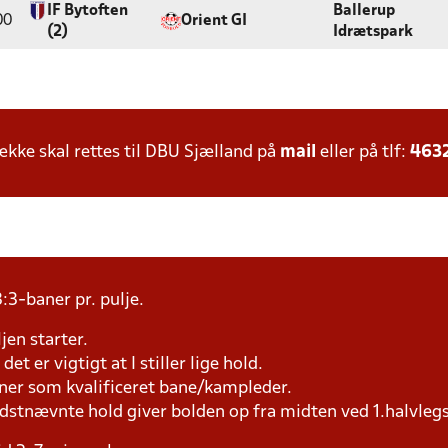
IF Bytoften
Ballerup
00
Orient GI
(2)
Idrætspark
ke skal rettes til DBU Sjælland på
mail
eller på tlf:
463
:3-baner pr. pulje.
jen starter.
et er vigtigt at I stiller lige hold.
æner som kvalificeret bane/kampleder.
idstnævnte hold giver bolden op fra midten ved 1.halvleg