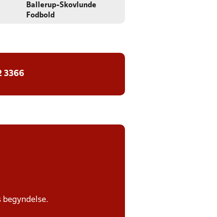
Ballerup-Skovlunde
Fodbold
2 3366
s begyndelse.