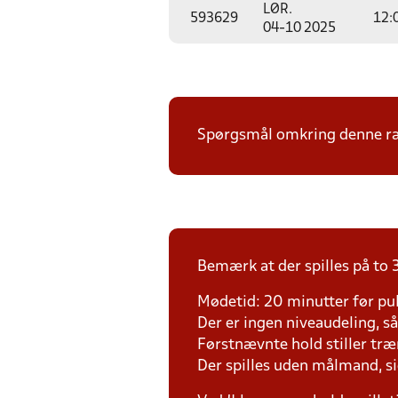
LØR.
593629
12:
04-10 2025
Spørgsmål omkring denne ræk
Bemærk at der spilles på to 3
Mødetid: 20 minutter før pul
Der er ingen niveaudeling, så d
Førstnævnte hold stiller tr
Der spilles uden målmand, s