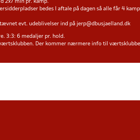
tid 2x7 min pr. kamp.
versidderpladser bedes I aftale på dagen så alle får 4 kamp
tævnet evt. udeblivelser ind på jerp@dbusjaelland.dk
ere. 3:3: 6 medaljer pr. hold.
il værtsklubben. Der kommer nærmere info til værtsklubbe