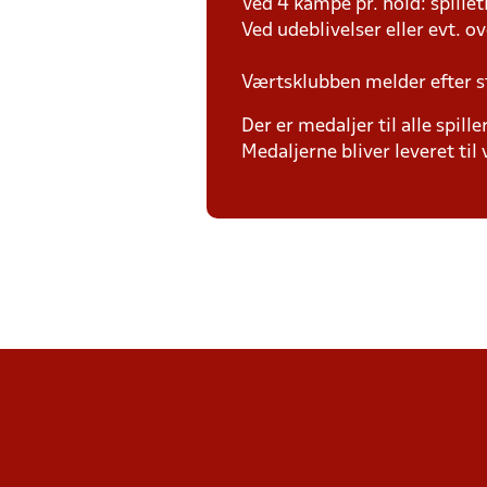
Ved 4 kampe pr. hold: spille
Ved udeblivelser eller evt. o
Værtsklubben melder efter s
Der er medaljer til alle spill
Medaljerne bliver leveret t