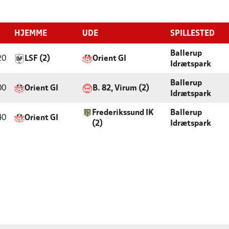
HJEMME
UDE
SPILLESTED
Ballerup
20
LSF (2)
Orient GI
Idrætspark
Ballerup
00
Orient GI
B. 82, Virum (2)
Idrætspark
Frederikssund IK
Ballerup
40
Orient GI
(2)
Idrætspark