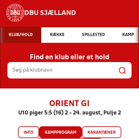
DBU SJÆLLAND
Hvad vil du søge efter?
KLUB/HOLD
RÆKKE
SPILLESTED
KAMP
INDHOLD OG NYHEDER
Find en klub eller et hold
STILLINGER, RESULTATER, KLUBBER OG
HOLD
ORIENT GI
U10 piger 5:5 (16) 2 - 24. august, Pulje 2
INFO
KAMPPROGRAM
KARANTÆNER