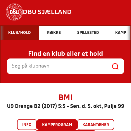
DBU SJÆLLAND
Hvad vil du søge efter?
KLUB/HOLD
RÆKKE
SPILLESTED
KAMP
INDHOLD OG NYHEDER
Find en klub eller et hold
STILLINGER, RESULTATER, KLUBBER OG
HOLD
BMI
U9 Drenge B2 (2017) 5:5 - Søn. d. 5. okt, Pulje 99
INFO
KAMPPROGRAM
KARANTÆNER