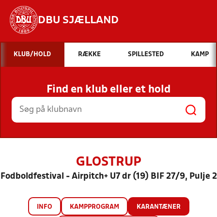
DBU SJÆLLAND
Hvad vil du søge efter?
KLUB/HOLD
RÆKKE
SPILLESTED
KAMP
INDHOLD OG NYHEDER
Find en klub eller et hold
STILLINGER, RESULTATER, KLUBBER OG
HOLD
GLOSTRUP
Fodboldfestival - Airpitch+ U7 dr (19) BIF 27/9, Pulje 2
INFO
KAMPPROGRAM
KARANTÆNER