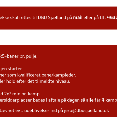
ke skal rettes til DBU Sjælland på
mail
eller på tlf:
463
:5-baner pr. pulje.
jen starter.
æner som kvalificeret bane/kampleder.
ller hold efter det tilmeldte niveau.
tid 2x7 min pr. kamp.
versidderpladser bedes I aftale på dagen så alle får 4 kamp
tævnet evt. udeblivelser ind på jerp@dbusjaelland.dk