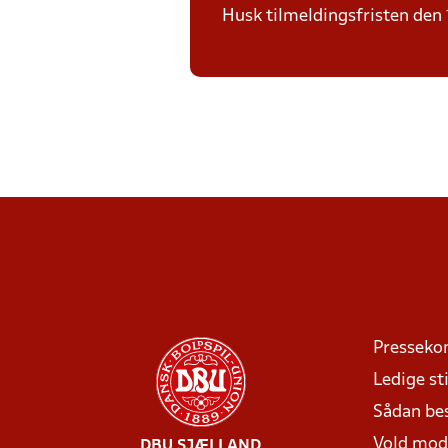
Husk tilmeldingsfristen den 1
Presseko
Ledige sti
Sådan be
Vold mo
DBU SJÆLLAND