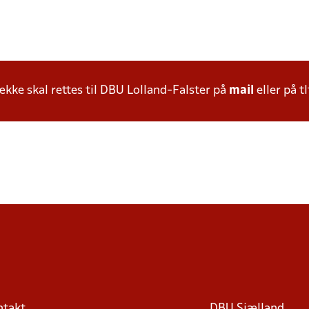
ke skal rettes til DBU Lolland-Falster på
mail
eller på tl
ntakt
DBU Sjælland