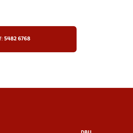
f:
5482 6768
DBU