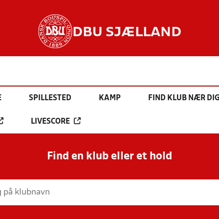
DBU SJÆLLAND
E
SPILLESTED
KAMP
FIND KLUB NÆR DI
LIVESCORE
Find en klub eller et hold