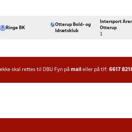
Intersport Are
Otterup Bold- og
Ringe BK
Otterup
Idrætsklub
1
ke skal rettes til DBU Fyn på
mail
eller på tlf:
6617 821