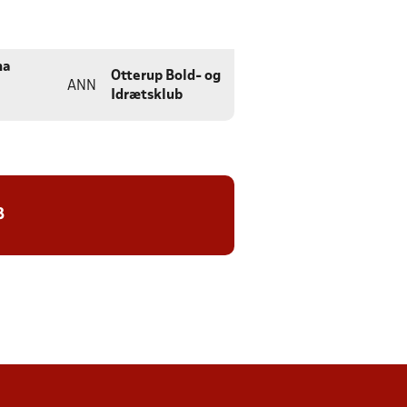
na
Otterup Bold- og
ANN
Idrætsklub
8