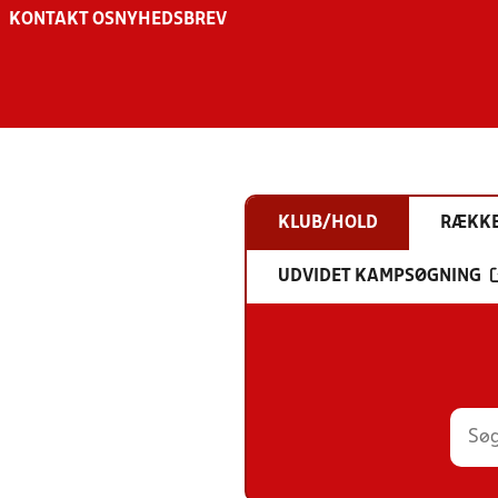
KONTAKT OS
NYHEDSBREV
KLUB/HOLD
RÆKK
UDVIDET KAMPSØGNING