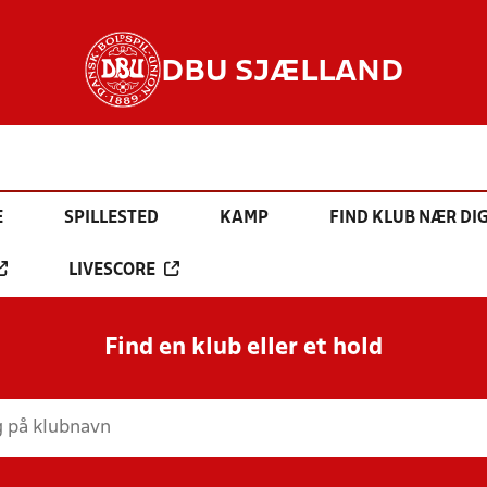
DBU SJÆLLAND
E
SPILLESTED
KAMP
FIND KLUB NÆR DI
LIVESCORE
Find en klub eller et hold