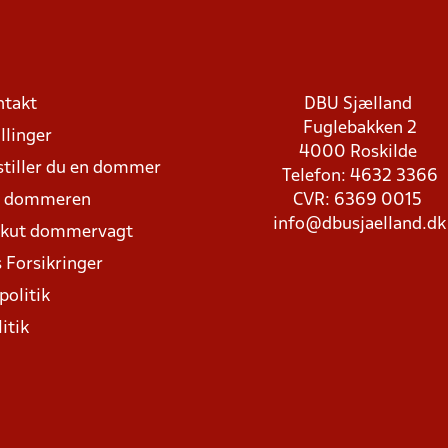
ntakt
DBU Sjælland
Fuglebakken 2
llinger
4000 Roskilde
stiller du en dommer
Telefon: 4632 3366
d dommeren
CVR: 6369 0015
info@dbusjaelland.dk
Akut dommervagt
 Forsikringer
politik
itik