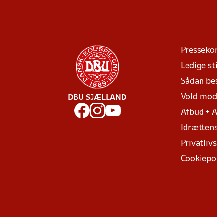
Presseko
Ledige sti
Sådan be
Vold mo
DBU SJÆLLAND
Afbud + 
Idrættens
Privatlivs
Cookiepol