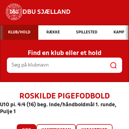
DBU SJÆLLAND
Hvad vil du søge efter?
KLUB/HOLD
RÆKKE
SPILLESTED
KAMP
INDHOLD OG NYHEDER
Find en klub eller et hold
STILLINGER, RESULTATER, KLUBBER OG
HOLD
ROSKILDE PIGEFODBOLD
U10 pi. 4:4 (16) beg. Inde/håndboldmål 1. runde,
Pulje 1