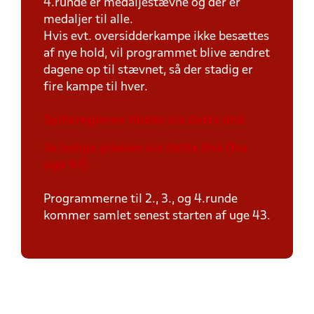
4.runde er medaljestævne og der er
medaljer til alle.
Hvis evt. oversidderkampe ikke besættes
af nye hold, vil programmet blive ændret
dagene op til stævnet, så der stadig er
fire kampe til hver.
Spillereglerne findes via dette link.
Se ledige pladser via dette link (fra
uge 43).
Programmerne til 2., 3., og 4.runde
kommer samlet senest starten af uge 43.