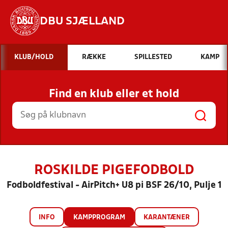
DBU SJÆLLAND
Hvad vil du søge efter?
KLUB/HOLD
RÆKKE
SPILLESTED
KAMP
INDHOLD OG NYHEDER
Find en klub eller et hold
STILLINGER, RESULTATER, KLUBBER OG
HOLD
ROSKILDE PIGEFODBOLD
Fodboldfestival - AirPitch+ U8 pi BSF 26/10, Pulje 1
INFO
KAMPPROGRAM
KARANTÆNER