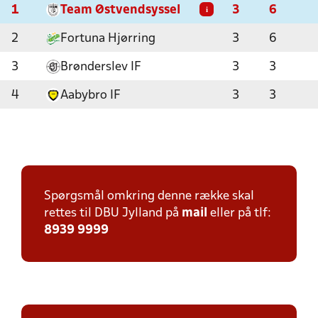
1
Team Østvendsyssel
3
6
i
2
Fortuna Hjørring
3
6
3
Brønderslev IF
3
3
4
Aabybro IF
3
3
Spørgsmål omkring denne række skal
rettes til DBU Jylland på
mail
eller på tlf:
8939 9999