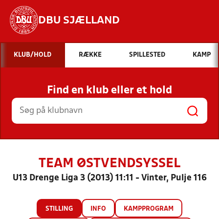
DBU SJÆLLAND
Hvad vil du søge efter?
KLUB/HOLD
RÆKKE
SPILLESTED
KAMP
INDHOLD OG NYHEDER
Find en klub eller et hold
STILLINGER, RESULTATER, KLUBBER OG
HOLD
TEAM ØSTVENDSYSSEL
U13 Drenge Liga 3 (2013) 11:11 - Vinter, Pulje 116
STILLING
INFO
KAMPPROGRAM