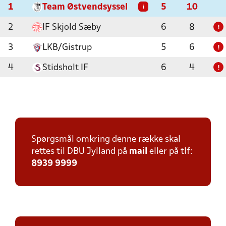
1
Team Østvendsyssel
5
10
i
2
IF Skjold Sæby
6
8
!
3
LKB/Gistrup
5
6
!
4
Stidsholt IF
6
4
!
Spørgsmål omkring denne række skal
rettes til DBU Jylland på
mail
eller på tlf:
8939 9999