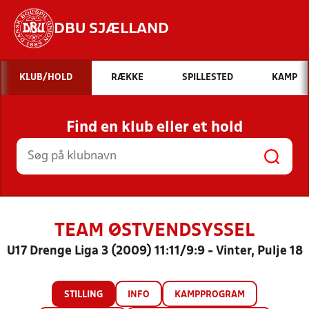
DBU SJÆLLAND
Hvad vil du søge efter?
KLUB/HOLD
RÆKKE
SPILLESTED
KAMP
INDHOLD OG NYHEDER
Find en klub eller et hold
STILLINGER, RESULTATER, KLUBBER OG
HOLD
TEAM ØSTVENDSYSSEL
U17 Drenge Liga 3 (2009) 11:11/9:9 - Vinter, Pulje 18
STILLING
INFO
KAMPPROGRAM