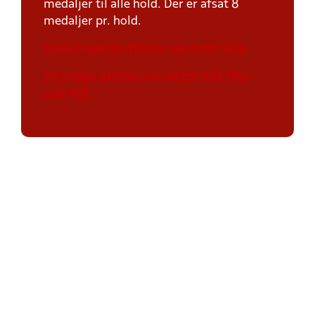
medaljer til alle hold. Der er afsat 8
medaljer pr. hold.
Spillereglerne findes via dette link.
Se ledige pladser via dette link (fra
uge 43).