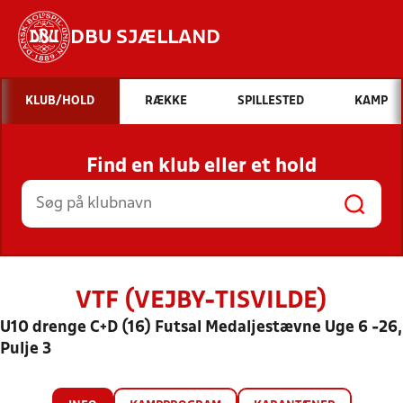
DBU SJÆLLAND
Hvad vil du søge efter?
KLUB/HOLD
RÆKKE
SPILLESTED
KAMP
INDHOLD OG NYHEDER
Find en klub eller et hold
STILLINGER, RESULTATER, KLUBBER OG
HOLD
VTF (VEJBY-TISVILDE)
U10 drenge C+D (16) Futsal Medaljestævne Uge 6 -26,
Pulje 3