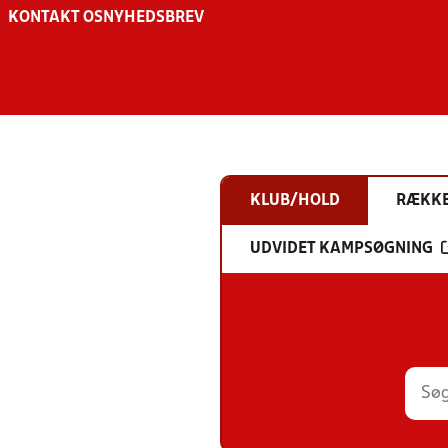
KONTAKT OS
NYHEDSBREV
KLUB/HOLD
RÆKK
UDVIDET KAMPSØGNING