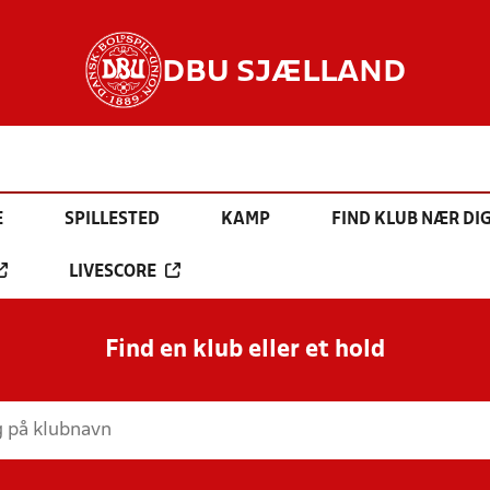
DBU SJÆLLAND
E
SPILLESTED
KAMP
FIND KLUB NÆR DI
LIVESCORE
Find en klub eller et hold