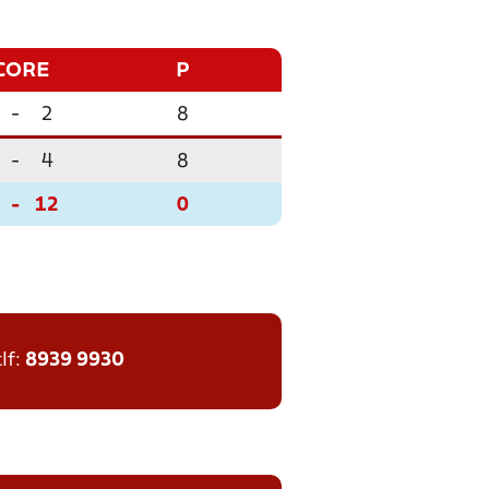
CORE
P
-
2
8
-
4
8
-
12
0
tlf:
8939 9930