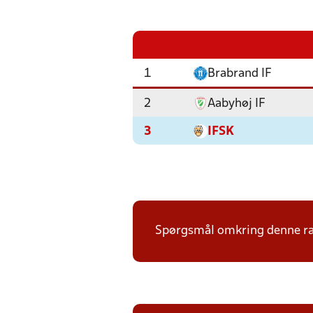
1
Brabrand IF
2
Aabyhøj IF
3
IFSK
Spørgsmål omkring denne ræk