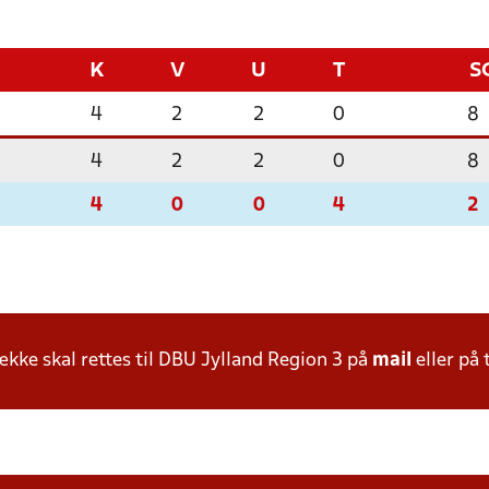
K
V
U
T
S
4
2
2
0
8
4
2
2
0
8
4
0
0
4
2
ke skal rettes til DBU Jylland Region 3 på
mail
eller på 