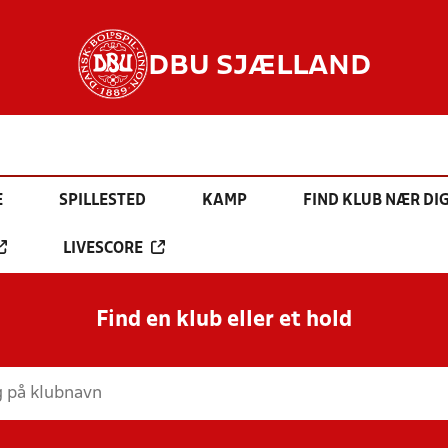
DBU SJÆLLAND
E
SPILLESTED
KAMP
FIND KLUB NÆR DI
LIVESCORE
Find en klub eller et hold