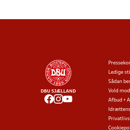
Presseko
Ledige sti
Sådan be
Vold mo
DBU SJÆLLAND
Afbud + 
Idrættens
Privatlivs
Cookiepol