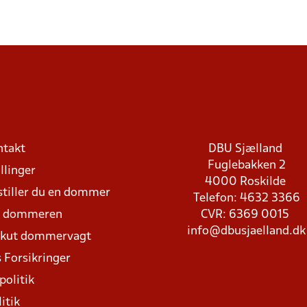
ntakt
DBU Sjælland
Fuglebakken 2
llinger
4000 Roskilde
stiller du en dommer
Telefon: 4632 3366
d dommeren
CVR: 6369 0015
info@dbusjaelland.dk
Akut dommervagt
 Forsikringer
politik
itik