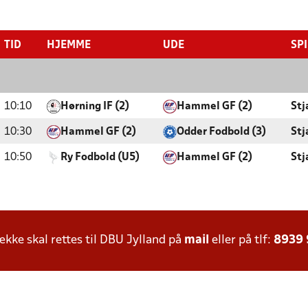
TID
HJEMME
UDE
SP
10:10
Hørning IF (2)
Hammel GF (2)
Stj
10:30
Hammel GF (2)
Odder Fodbold (3)
Stj
10:50
Ry Fodbold (U5)
Hammel GF (2)
Stj
ke skal rettes til DBU Jylland på
mail
eller på tlf:
8939