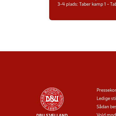
3-4 plads: Taber kamp 1 - T
Presseko
Ledige sti
Sådan be
Vold mo
DBU SJÆLLAND