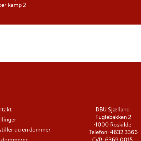
aber kamp 2
ntakt
DBU Sjælland
Fuglebakken 2
llinger
4000 Roskilde
stiller du en dommer
Telefon: 4632 3366
d dommeren
CVR: 6369 0015