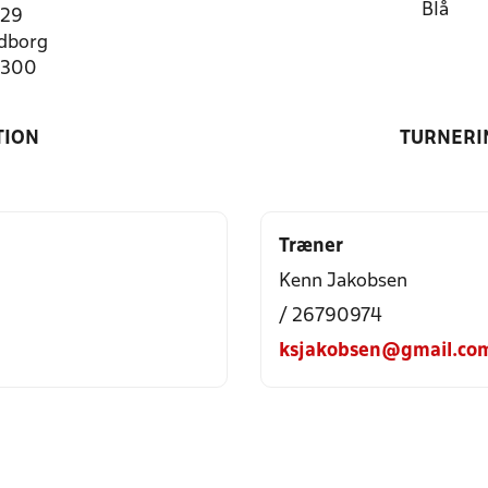
Blå
 29
dborg
8300
TION
TURNERI
Træner
Kenn Jakobsen
/ 26790974
ksjakobsen@gmail.co