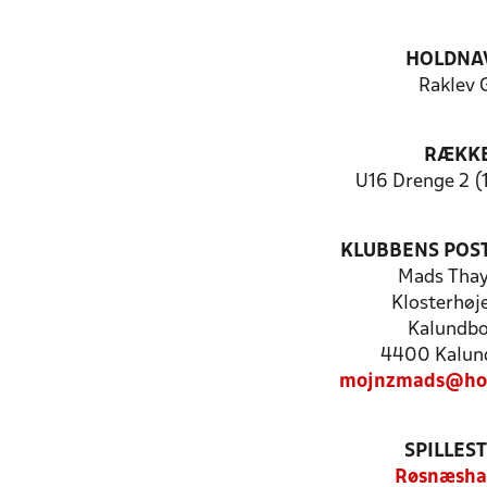
HOLDNA
Raklev 
RÆKK
U16 Drenge 2 (
KLUBBENS POS
Mads Tha
Klosterhøj
Kalundb
4400 Kalun
mojnzmads@hot
SPILLES
Røsnæsha