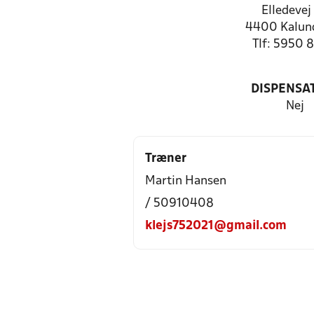
Elledevej
4400 Kalun
Tlf: 5950 
DISPENSA
Nej
Træner
Martin Hansen
/ 50910408
klejs752021@gmail.com