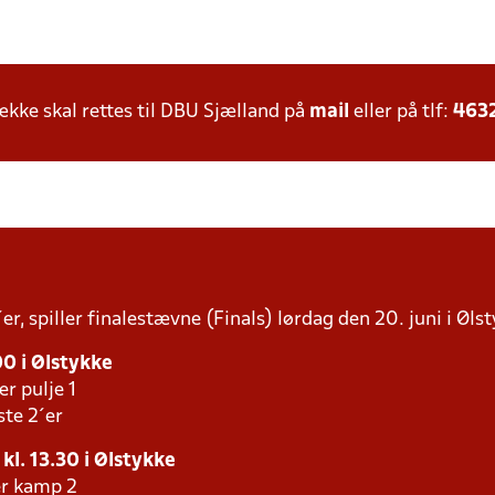
ke skal rettes til DBU Sjælland på
mail
eller på tlf:
463
r, spiller finalestævne (Finals) lørdag den 20. juni i Ølst
00 i Ølstykke
er pulje 1
ste 2´er
 kl. 13.30 i Ølstykke
er kamp 2