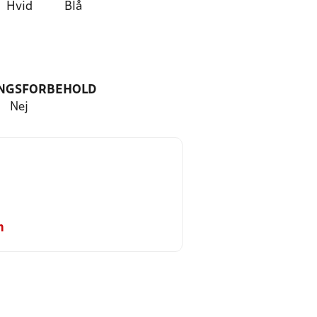
Hvid
Blå
NGSFORBEHOLD
Nej
m