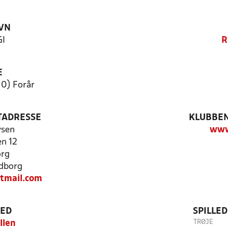
VN
GI
R
E
10) Forår
TADRESSE
KLUBBEN
ysen
www
en 12
org
dborg
mail.com
TED
SPILLE
TRØJE
llen