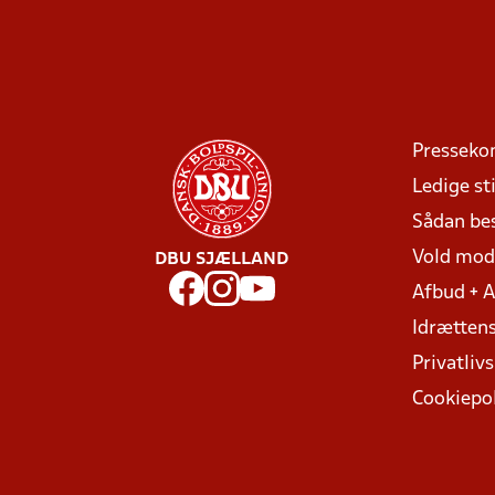
Presseko
Ledige sti
Sådan be
Vold mo
DBU SJÆLLAND
Afbud + 
Idrættens
Privatlivs
Cookiepol