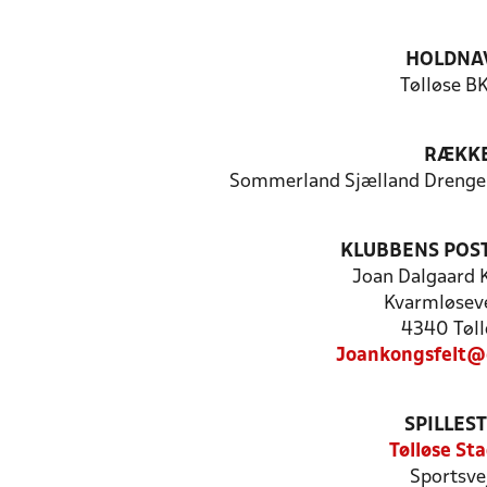
HOLDNA
Tølløse BK
RÆKK
Sommerland Sjælland Drenge 
KLUBBENS POS
Joan Dalgaard 
Kvarmløseve
4340 Tøll
Joankongsfelt@
SPILLES
Tølløse St
Sportsve