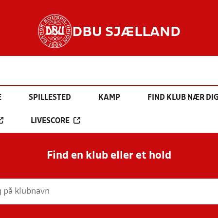
DBU SJÆLLAND
E
SPILLESTED
KAMP
FIND KLUB NÆR DI
LIVESCORE
Find en klub eller et hold