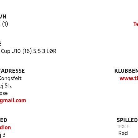
VN
 (1)
T
E
Cup U10 (16) 5:5 3 LØR
TADRESSE
KLUBBEN
Kongsfelt
www.tb
j 51a
øse
gmail.com
TED
SPILLE
TRØJE
adion
Rød
j 3