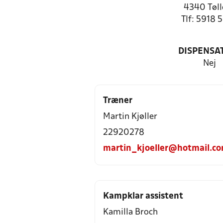
4340 Tøll
Tlf: 5918 
DISPENSA
Nej
Træner
Martin Kjøller
22920278
martin_kjoeller@hotmail.c
Kampklar assistent
Kamilla Broch