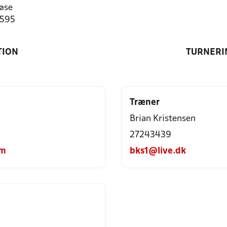
øse
5595
TION
TURNERI
Træner
Brian Kristensen
27243439
om
bks1@live.dk