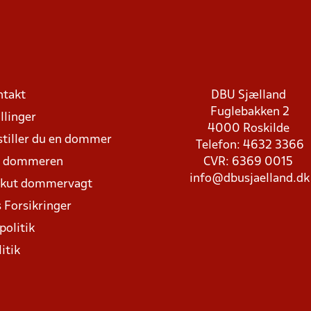
ntakt
DBU Sjælland
Fuglebakken 2
llinger
4000 Roskilde
stiller du en dommer
Telefon: 4632 3366
d dommeren
CVR: 6369 0015
info@dbusjaelland.dk
Akut dommervagt
 Forsikringer
politik
itik