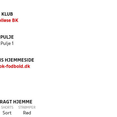
KLUB
ølløse BK
PULJE
Pulje 1
S HJEMMESIDE
k-fodbold.dk
DRAGT HJEMME
SHORTS
STRØMPER
Sort
Rød