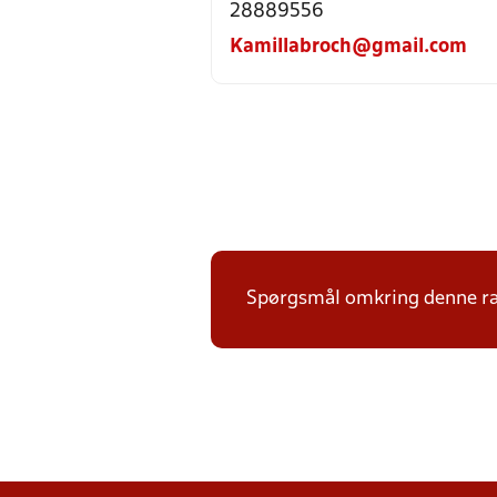
28889556
Kamillabroch@gmail.com
Spørgsmål omkring denne ræk