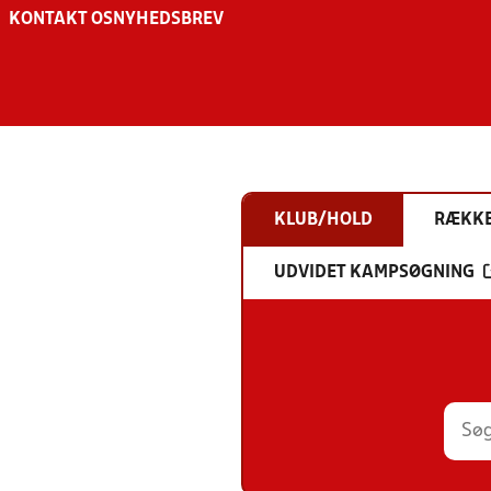
KONTAKT OS
NYHEDSBREV
KLUB/HOLD
RÆKK
UDVIDET KAMPSØGNING