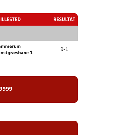
ILLESTED
RESULTAT
ammerum
9
-
1
nstgræsbane 1
 9999