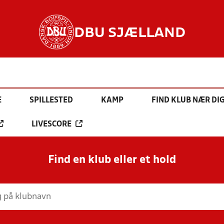
DBU SJÆLLAND
E
SPILLESTED
KAMP
FIND KLUB NÆR DI
LIVESCORE
Find en klub eller et hold