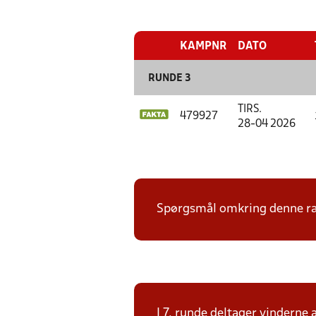
KAMPNR
DATO
RUNDE 3
TIRS.
479927
28-04 2026
Spørgsmål omkring denne ræk
I 7. runde deltager vinderne 