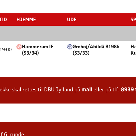
TID
HJEMME
UDE
SP
Hammerum IF
Ørnhøj/Abildå B1986
H
19:00
(S3/34)
(S3/33)
Ku
ke skal rettes til DBU Jylland på
mail
eller på tlf:
8939
af 6. runde