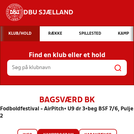
DBU SJÆLLAND
Hvad vil du søge efter?
KLUB/HOLD
RÆKKE
SPILLESTED
KAMP
INDHOLD OG NYHEDER
Find en klub eller et hold
STILLINGER, RESULTATER, KLUBBER OG
HOLD
BAGSVÆRD BK
Fodboldfestival - AirPitch+ U9 dr 3+beg BSF 7/6, Pulje
2