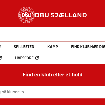
DBU SJÆLLAND
E
SPILLESTED
KAMP
FIND KLUB NÆR DI
LIVESCORE
Find en klub eller et hold