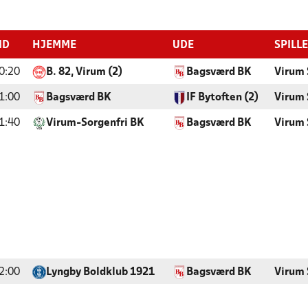
ID
HJEMME
UDE
SPILL
0:20
B. 82, Virum (2)
Bagsværd BK
Virum 
1:00
Bagsværd BK
IF Bytoften (2)
Virum 
1:40
Virum-Sorgenfri BK
Bagsværd BK
Virum 
2:00
Lyngby Boldklub 1921
Bagsværd BK
Virum 