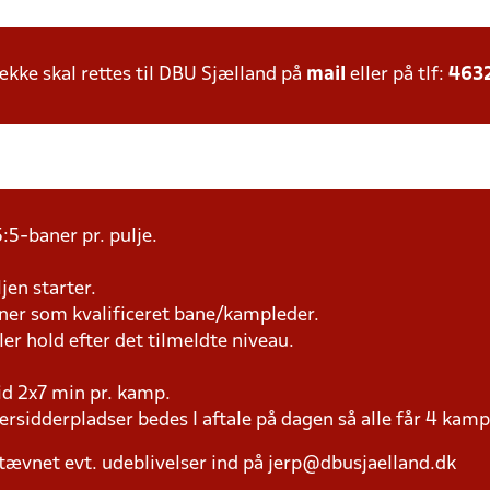
ke skal rettes til DBU Sjælland på
mail
eller på tlf:
463
:5-baner pr. pulje.
jen starter.
æner som kvalificeret bane/kampleder.
ller hold efter det tilmeldte niveau.
tid 2x7 min pr. kamp.
versidderpladser bedes I aftale på dagen så alle får 4 kamp
tævnet evt. udeblivelser ind på jerp@dbusjaelland.dk