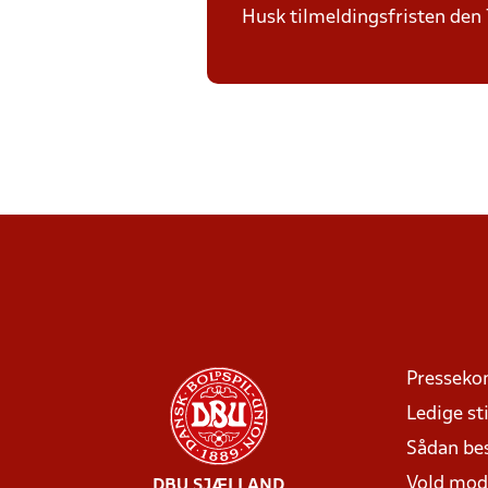
Husk tilmeldingsfristen den 7
Presseko
Ledige sti
Sådan be
Vold mo
DBU SJÆLLAND