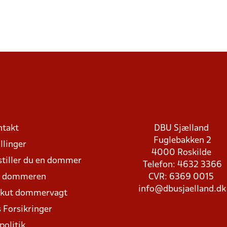
ntakt
DBU Sjælland
Fuglebakken 2
llinger
4000 Roskilde
stiller du en dommer
Telefon: 4632 3366
d dommeren
CVR: 6369 0015
info@dbusjaelland.dk
Akut dommervagt
 Forsikringer
politik