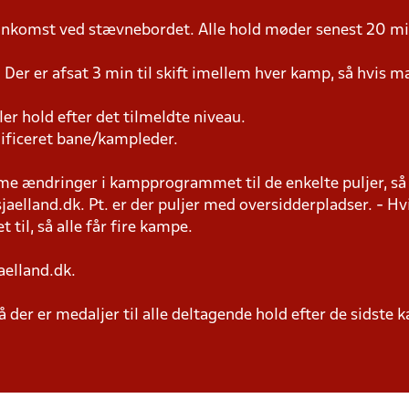
 ankomst ved stævnebordet. Alle hold møder senest 20 min
 Der er afsat 3 min til skift imellem hver kamp, så hvis man
ller hold efter det tilmeldte niveau.
lificeret bane/kampleder.
 ændringer i kampprogrammet til de enkelte puljer, så h
elland.dk. Pt. er der puljer med oversidderpladser. - Hvi
 til, så alle får fire kampe.
aelland.dk.
 der er medaljer til alle deltagende hold efter de sidste 