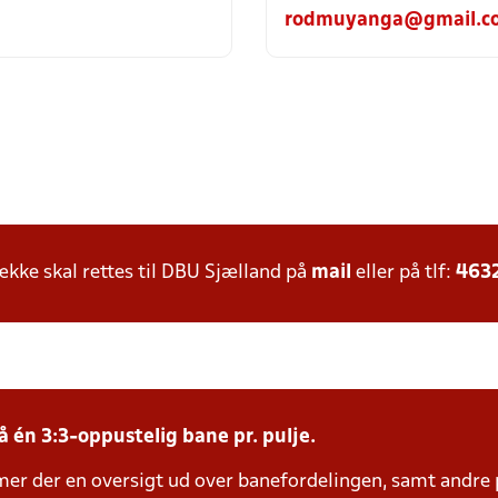
rodmuyanga@gmail.c
ke skal rettes til DBU Sjælland på
mail
eller på tlf:
463
å én 3:3-oppustelig bane pr. pulje.
mer der en oversigt ud over banefordelingen, samt andre 