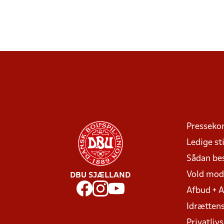
Presseko
Ledige sti
Sådan be
Vold mo
DBU SJÆLLAND
Afbud + 
Idrættens
Privatlivs