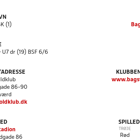
VN
K (1)
Ba
E
+ U7 dr (19) BSF 6/6
TADRESSE
KLUBBEN
ldklub
www.bagsv
gade 86-90
værd
ldklub.dk
TED
SPILLE
TRØJE
tadion
Rød
dgade 86