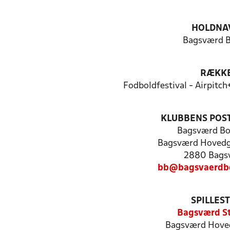
HOLDNA
Bagsværd B
RÆKK
Fodboldfestival - Airpitch
KLUBBENS POS
Bagsværd Bo
Bagsværd Hoved
2880 Bags
bb@bagsvaerdbo
SPILLES
Bagsværd S
Bagsværd Hove