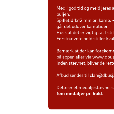
Mød i god tid og meld jeres
puljen.
Spilletid 1x12 min pr. kamp. -
går det udover kamptiden.
Husk at det er vigtigt at I sti
Førstnævnte hold stiller kva
Bemærk at der kan forekomme
på appen eller via www.dbusja
inden stævnet, bliver de rettet
Afbud sendes til clan@dbusj
Dette er et medaljestævne, så
fem medaljer pr. hold.