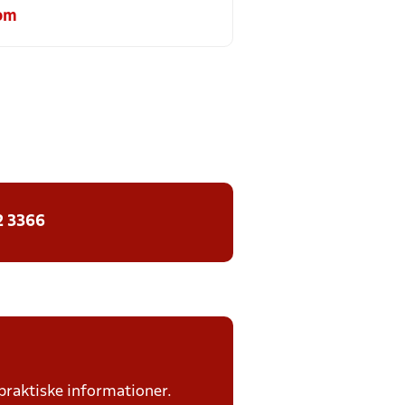
om
2 3366
praktiske informationer.