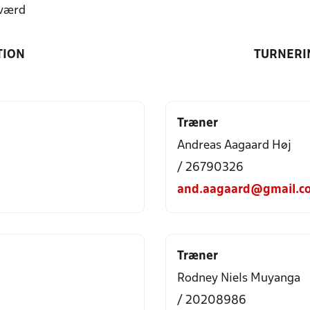
værd
TION
TURNERI
Træner
Andreas Aagaard Høj
/ 26790326
and.aagaard@gmail.c
Træner
Rodney Niels Muyanga
/ 20208986