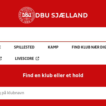
DBU SJÆLLAND
E
SPILLESTED
KAMP
FIND KLUB NÆR DI
LIVESCORE
Find en klub eller et hold