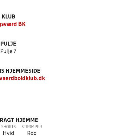
KLUB
gsværd BK
PULJE
Pulje 7
S HJEMMESIDE
aerdboldklub.dk
DRAGT HJEMME
SHORTS
STRØMPER
Hvid
Rød