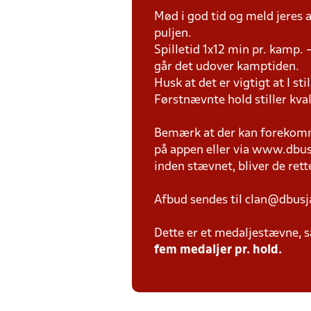
Mød i god tid og meld jeres
puljen.
Spilletid 1x12 min pr. kamp. -
går det udover kamptiden.
Husk at det er vigtigt at I sti
Førstnævnte hold stiller kva
Bemærk at der kan forekomme
på appen eller via www.dbusja
inden stævnet, bliver de rettet
Afbud sendes til clan@dbusj
Dette er et medaljestævne, så
fem medaljer pr. hold.