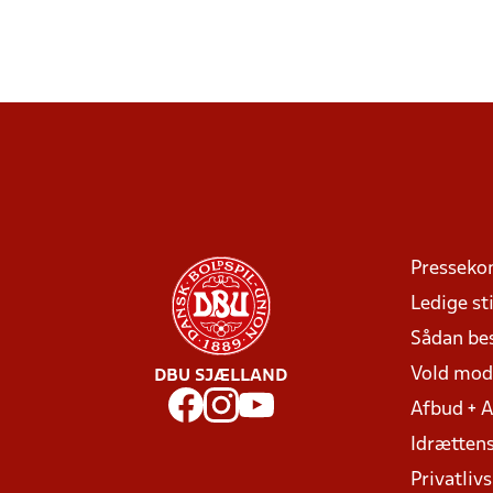
Presseko
Ledige sti
Sådan be
Vold mo
DBU SJÆLLAND
Afbud + 
Idrættens
Privatlivs