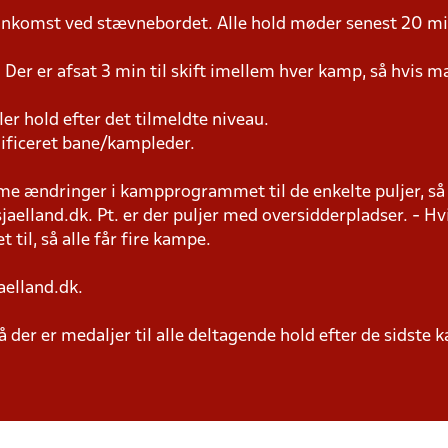
 ankomst ved stævnebordet. Alle hold møder senest 20 min
 Der er afsat 3 min til skift imellem hver kamp, så hvis man
ller hold efter det tilmeldte niveau.
lificeret bane/kampleder.
 ændringer i kampprogrammet til de enkelte puljer, så h
elland.dk. Pt. er der puljer med oversidderpladser. - Hvi
 til, så alle får fire kampe.
aelland.dk.
 der er medaljer til alle deltagende hold efter de sidste 