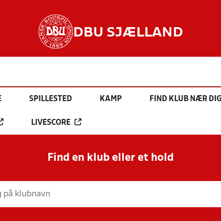
DBU SJÆLLAND
E
SPILLESTED
KAMP
FIND KLUB NÆR DI
LIVESCORE
Find en klub eller et hold