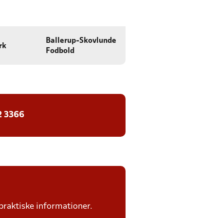
Ballerup-Skovlunde
rk
Fodbold
2 3366
praktiske informationer.