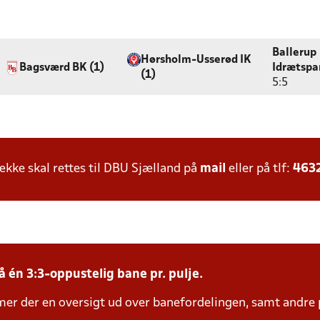
Ballerup
Hørsholm-Usserød IK
Bagsværd BK (1)
Idrætspa
(1)
5:5
ke skal rettes til DBU Sjælland på
mail
eller på tlf:
463
å én 3:3-oppustelig bane pr. pulje.
mer der en oversigt ud over banefordelingen, samt andre 