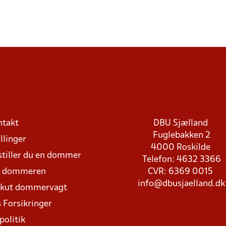
ntakt
DBU Sjælland
Fuglebakken 2
llinger
4000 Roskilde
stiller du en dommer
Telefon: 4632 3366
d dommeren
CVR: 6369 0015
info@dbusjaelland.dk
Akut dommervagt
 Forsikringer
politik