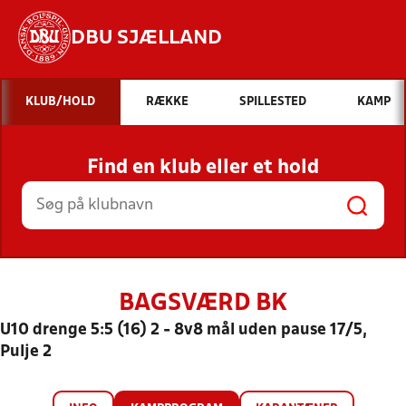
DBU SJÆLLAND
Hvad vil du søge efter?
KLUB/HOLD
RÆKKE
SPILLESTED
KAMP
INDHOLD OG NYHEDER
Find en klub eller et hold
STILLINGER, RESULTATER, KLUBBER OG
HOLD
BAGSVÆRD BK
U10 drenge 5:5 (16) 2 - 8v8 mål uden pause 17/5,
Pulje 2