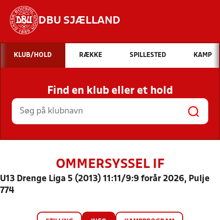
DBU SJÆLLAND
Hvad vil du søge efter?
KLUB/HOLD
RÆKKE
SPILLESTED
KAMP
INDHOLD OG NYHEDER
Find en klub eller et hold
STILLINGER, RESULTATER, KLUBBER OG
HOLD
OMMERSYSSEL IF
U13 Drenge Liga 5 (2013) 11:11/9:9 forår 2026, Pulje
774