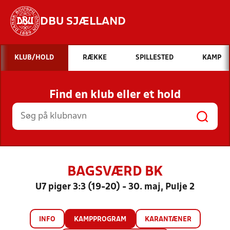
DBU SJÆLLAND
Hvad vil du søge efter?
KLUB/HOLD
RÆKKE
SPILLESTED
KAMP
INDHOLD OG NYHEDER
Find en klub eller et hold
STILLINGER, RESULTATER, KLUBBER OG
HOLD
BAGSVÆRD BK
U7 piger 3:3 (19-20) - 30. maj, Pulje 2
INFO
KAMPPROGRAM
KARANTÆNER