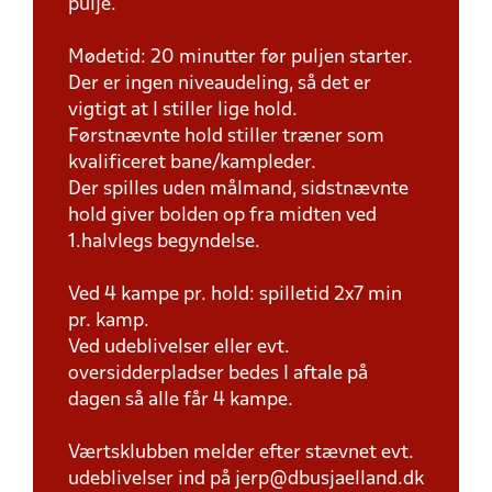
pulje.
Mødetid: 20 minutter før puljen starter.
Der er ingen niveaudeling, så det er
vigtigt at I stiller lige hold.
Førstnævnte hold stiller træner som
kvalificeret bane/kampleder.
Der spilles uden målmand, sidstnævnte
hold giver bolden op fra midten ved
1.halvlegs begyndelse.
Ved 4 kampe pr. hold: spilletid 2x7 min
pr. kamp.
Ved udeblivelser eller evt.
oversidderpladser bedes I aftale på
dagen så alle får 4 kampe.
Værtsklubben melder efter stævnet evt.
udeblivelser ind på jerp@dbusjaelland.dk