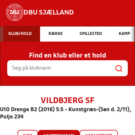
DBU SJÆLLAND
Hvad vil du søge efter?
KLUB/HOLD
RÆKKE
SPILLESTED
KAMP
INDHOLD OG NYHEDER
Find en klub eller et hold
STILLINGER, RESULTATER, KLUBBER OG
HOLD
VILDBJERG SF
U10 Drenge B2 (2016) 5:5 - Kunstgræs-(Søn d. 2/11),
Pulje 234