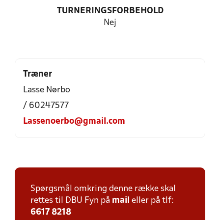
TURNERINGSFORBEHOLD
Nej
Træner
Lasse Nørbo
/ 60247577
Lassenoerbo@gmail.com
Spørgsmål omkring denne række skal
rettes til DBU Fyn på
mail
eller på tlf:
6617 8218