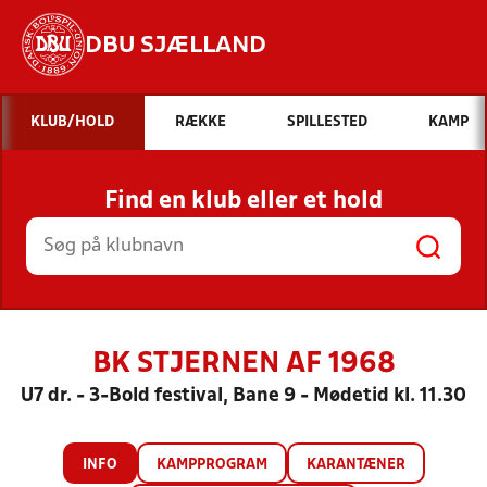
DBU SJÆLLAND
Hvad vil du søge efter?
KLUB/HOLD
RÆKKE
SPILLESTED
KAMP
INDHOLD OG NYHEDER
Find en klub eller et hold
STILLINGER, RESULTATER, KLUBBER OG
HOLD
BK STJERNEN AF 1968
U7 dr. - 3-Bold festival, Bane 9 - Mødetid kl. 11.30
INFO
KAMPPROGRAM
KARANTÆNER