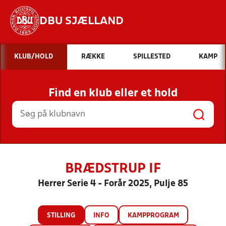
DBU SJÆLLAND
Hvad vil du søge efter?
KLUB/HOLD
RÆKKE
SPILLESTED
KAMP
INDHOLD OG NYHEDER
Find en klub eller et hold
STILLINGER, RESULTATER, KLUBBER OG
HOLD
BRÆDSTRUP IF
Herrer Serie 4 - Forår 2025, Pulje 85
STILLING
INFO
KAMPPROGRAM