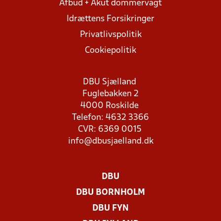
Afbud + Akut dommervagt
Idrættens Forsikringer
Privatlivspolitik
Cookiepolitik
DBU Sjælland
Fuglebakken 2
4000 Roskilde
Telefon: 4632 3366
CVR: 6369 0015
info@dbusjaelland.dk
DBU
DBU BORNHOLM
DBU FYN