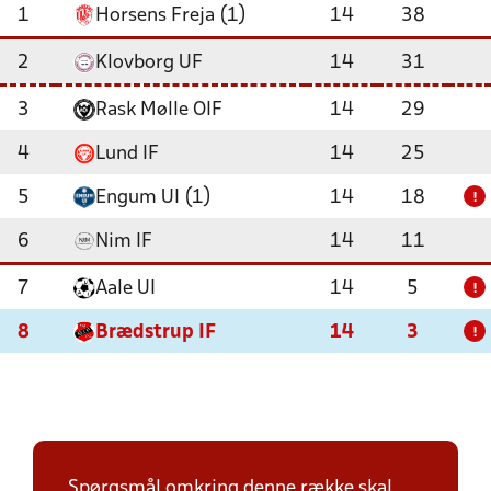
1
Horsens Freja (1)
14
38
2
Klovborg UF
14
31
3
Rask Mølle OIF
14
29
4
Lund IF
14
25
5
Engum UI (1)
14
18
!
6
Nim IF
14
11
7
Aale UI
14
5
!
8
Brædstrup IF
14
3
!
Spørgsmål omkring denne række skal