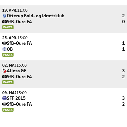
19. APR.
11:00
Otterup Bold- og Idrætsklub
2
SfB-Oure FA
0
25. APR.
15:00
SfB-Oure FA
1
OB
1
02. MAJ
15:00
Allesø GF
3
SfB-Oure FA
2
09. MAJ
15:00
SFF 2015
3
SfB-Oure FA
2