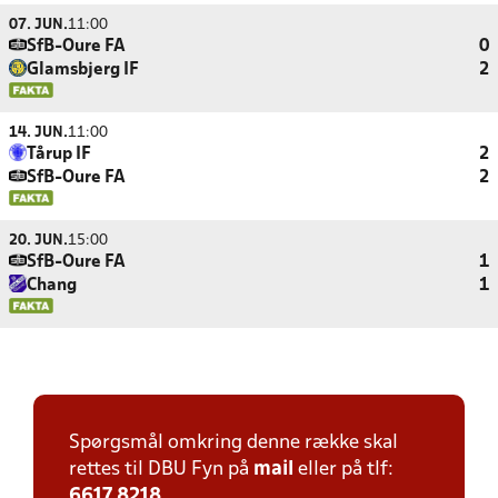
07. JUN.
11:00
SfB-Oure FA
0
Glamsbjerg IF
2
14. JUN.
11:00
Tårup IF
2
SfB-Oure FA
2
20. JUN.
15:00
SfB-Oure FA
1
Chang
1
Spørgsmål omkring denne række skal
rettes til DBU Fyn på
mail
eller på tlf:
6617 8218