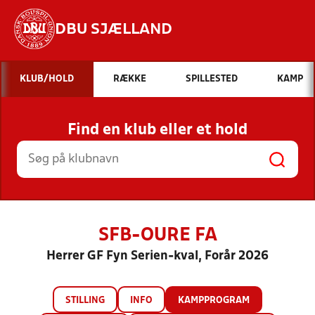
DBU SJÆLLAND
Hvad vil du søge efter?
KLUB/HOLD
RÆKKE
SPILLESTED
KAMP
INDHOLD OG NYHEDER
Find en klub eller et hold
STILLINGER, RESULTATER, KLUBBER OG
HOLD
SFB-OURE FA
Herrer GF Fyn Serien-kval, Forår 2026
STILLING
INFO
KAMPPROGRAM