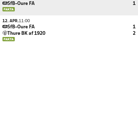
SfB-Oure FA
1
12. APR.
11:00
SfB-Oure FA
1
Thurø BK af 1920
2