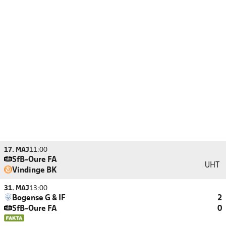
17. MAJ
11:00
SfB-Oure FA
UHT
Vindinge BK
31. MAJ
13:00
Bogense G & IF
2
SfB-Oure FA
0