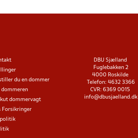
ntakt
DBU Sjælland
Fuglebakken 2
llinger
4000 Roskilde
stiller du en dommer
Telefon: 4632 3366
d dommeren
CVR: 6369 0015
info@dbusjaelland.dk
Akut dommervagt
 Forsikringer
politik
itik