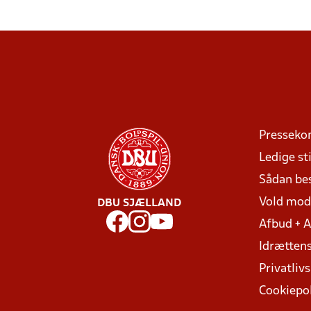
Presseko
Ledige sti
Sådan be
Vold mo
DBU SJÆLLAND
Afbud + 
Idrættens
Privatlivs
Cookiepol