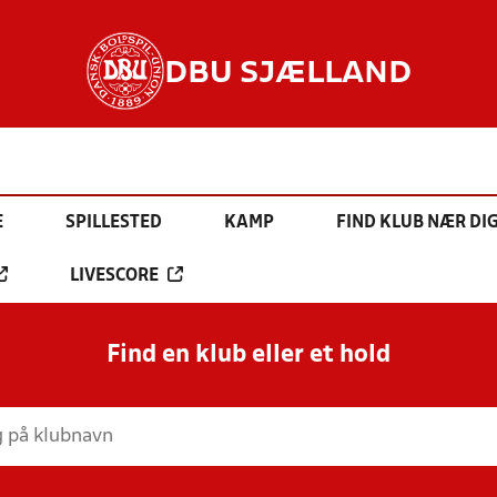
DBU SJÆLLAND
E
SPILLESTED
KAMP
FIND KLUB NÆR DI
LIVESCORE
Find en klub eller et hold