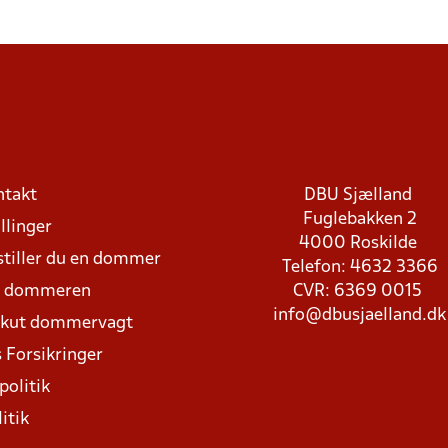
ntakt
DBU Sjælland
Fuglebakken 2
llinger
4000 Roskilde
stiller du en dommer
Telefon: 4632 3366
d dommeren
CVR: 6369 0015
info@dbusjaelland.dk
Akut dommervagt
 Forsikringer
politik
itik