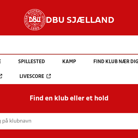
DBU SJÆLLAND
E
SPILLESTED
KAMP
FIND KLUB NÆR DI
LIVESCORE
Find en klub eller et hold