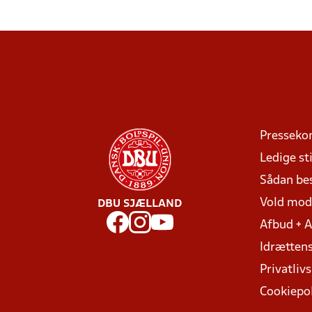
Presseko
Ledige sti
Sådan be
Vold mo
DBU SJÆLLAND
Afbud + 
Idrættens
Privatlivs
Cookiepol