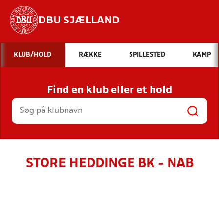
DBU SJÆLLAND
Hvad vil du søge efter?
KLUB/HOLD
RÆKKE
SPILLESTED
KAMP
INDHOLD OG NYHEDER
Find en klub eller et hold
STILLINGER, RESULTATER, KLUBBER OG
HOLD
STORE HEDDINGE BK - NAB