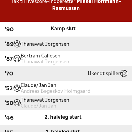
Tak til livescore-indberetter
Mikkel Hoffmann-
Rasmussen
Kamp slut
'90
Thanawat Jørgensen
'89
Bertram Callesen
'87
Thanawat Jørgensen
Ukendt spiller
'70
Claude/Jan Jan
'52
Andreas Bøgeskov Holmgaard
Thanawat Jørgensen
'50
Claude/Jan Jan
2. halvleg start
'46