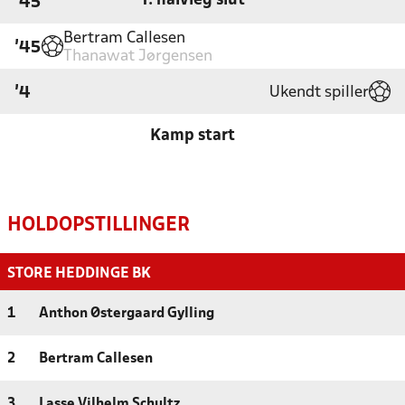
1. halvleg slut
'45
Bertram Callesen
'45
Thanawat Jørgensen
Ukendt spiller
'4
Kamp start
HOLDOPSTILLINGER
STORE HEDDINGE BK
1
Anthon Østergaard Gylling
2
Bertram Callesen
3
Lasse Vilhelm Schultz