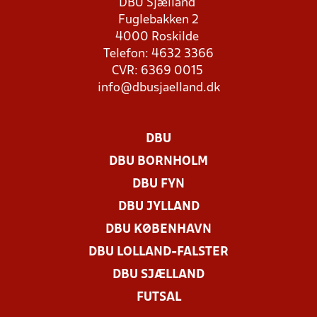
DBU Sjælland
Fuglebakken 2
4000 Roskilde
Telefon: 4632 3366
CVR: 6369 0015
info@dbusjaelland.dk
DBU
DBU BORNHOLM
DBU FYN
DBU JYLLAND
DBU KØBENHAVN
DBU LOLLAND-FALSTER
DBU SJÆLLAND
FUTSAL