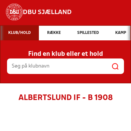
DBU SJÆLLAND
Hvad vil du søge efter?
KLUB/HOLD
RÆKKE
SPILLESTED
KAMP
INDHOLD OG NYHEDER
Find en klub eller et hold
STILLINGER, RESULTATER, KLUBBER OG
HOLD
ALBERTSLUND IF - B 1908