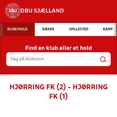
DBU SJÆLLAND
Hvad vil du søge efter?
KLUB/HOLD
RÆKKE
SPILLESTED
KAMP
INDHOLD OG NYHEDER
Find en klub eller et hold
STILLINGER, RESULTATER, KLUBBER OG
HOLD
HJØRRING FK (2) - HJØRRING
FK (1)