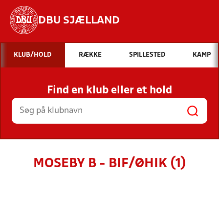
DBU SJÆLLAND
Hvad vil du søge efter?
KLUB/HOLD
RÆKKE
SPILLESTED
KAMP
INDHOLD OG NYHEDER
Find en klub eller et hold
STILLINGER, RESULTATER, KLUBBER OG
HOLD
MOSEBY B - BIF/ØHIK (1)