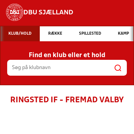
DBU SJÆLLAND
Hvad vil du søge efter?
KLUB/HOLD
RÆKKE
SPILLESTED
KAMP
INDHOLD OG NYHEDER
Find en klub eller et hold
STILLINGER, RESULTATER, KLUBBER OG
HOLD
RINGSTED IF - FREMAD VALBY