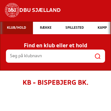
DBU SJÆLLAND
Hvad vil du søge efter?
KLUB/HOLD
RÆKKE
SPILLESTED
KAMP
INDHOLD OG NYHEDER
Find en klub eller et hold
STILLINGER, RESULTATER, KLUBBER OG
HOLD
KB - BISPEBJERG BK.