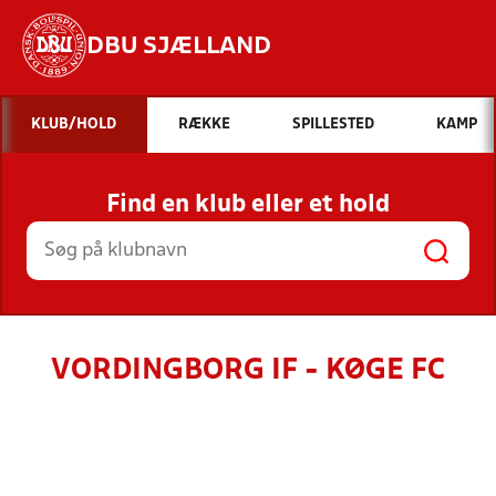
DBU SJÆLLAND
Hvad vil du søge efter?
KLUB/HOLD
RÆKKE
SPILLESTED
KAMP
INDHOLD OG NYHEDER
Find en klub eller et hold
STILLINGER, RESULTATER, KLUBBER OG
HOLD
VORDINGBORG IF - KØGE FC