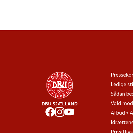
Presseko
Ledige sti
Sådan be
Vold mo
DBU SJÆLLAND
Afbud + 
Idrættens
Privatlivs