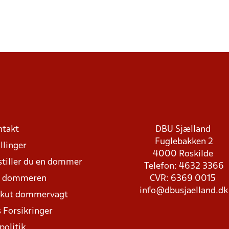
ntakt
DBU Sjælland
Fuglebakken 2
llinger
4000 Roskilde
stiller du en dommer
Telefon: 4632 3366
d dommeren
CVR: 6369 0015
info@dbusjaelland.dk
Akut dommervagt
 Forsikringer
politik