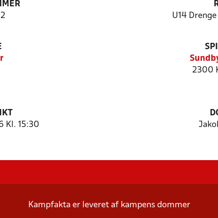
MMER
2
U14 Drenge 
E
SP
r
Sundby
2300 
NKT
D
 Kl. 15:30
Jako
Kampfakta er leveret af kampens dommer