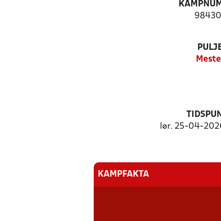
KAMPNU
98430
PULJ
Meste
TIDSPU
lør. 25-04-2026
KAMPFAKTA