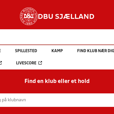
DBU SJÆLLAND
E
SPILLESTED
KAMP
FIND KLUB NÆR DI
LIVESCORE
Find en klub eller et hold