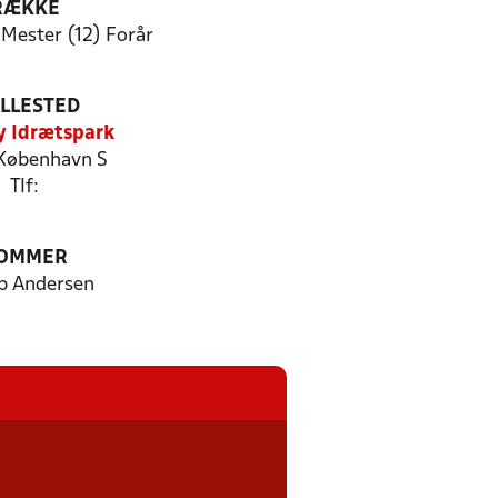
RÆKKE
Mester (12) Forår
ILLESTED
 Idrætspark
København S
Tlf:
OMMER
b Andersen