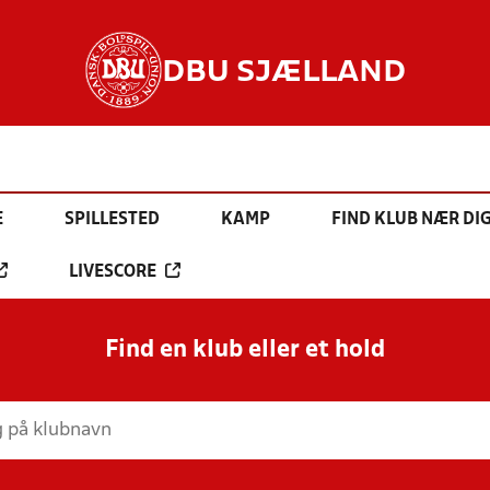
DBU SJÆLLAND
E
SPILLESTED
KAMP
FIND KLUB NÆR DI
LIVESCORE
Find en klub eller et hold