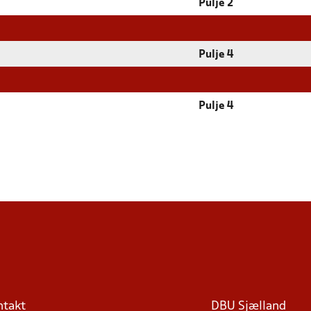
Pulje 2
Pulje 4
Pulje 4
ntakt
DBU Sjælland