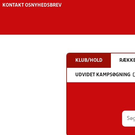
KONTAKT OS
NYHEDSBREV
KLUB/HOLD
RÆKK
UDVIDET KAMPSØGNING