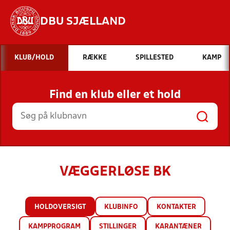
DBU SJÆLLAND
Hvad vil du søge efter?
KLUB/HOLD
RÆKKE
SPILLESTED
KAMP
INDHOLD OG NYHEDER
Find en klub eller et hold
STILLINGER, RESULTATER, KLUBBER OG
HOLD
VÆGGERLØSE BK
HOLDOVERSIGT
KLUBINFO
KONTAKTER
KAMPPROGRAM
STILLINGER
KARANTÆNER