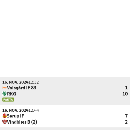
16. NOV. 2024
12:32
Valsgård IF 83
1
RKG
10
16. NOV. 2024
12:44
Sørup IF
7
Vindblæs B (2)
2