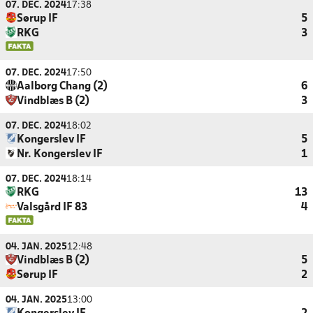
07. DEC. 2024
17:38
Sørup IF
5
RKG
3
07. DEC. 2024
17:50
Aalborg Chang (2)
6
Vindblæs B (2)
3
07. DEC. 2024
18:02
Kongerslev IF
5
Nr. Kongerslev IF
1
07. DEC. 2024
18:14
RKG
13
Valsgård IF 83
4
04. JAN. 2025
12:48
Vindblæs B (2)
5
Sørup IF
2
04. JAN. 2025
13:00