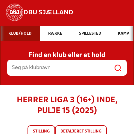
DBU SJÆLLAND
Hvad vil du søge efter?
KLUB/HOLD
RÆKKE
SPILLESTED
KAMP
INDHOLD OG NYHEDER
Find en klub eller et hold
STILLINGER, RESULTATER, KLUBBER OG
HOLD
HERRER LIGA 3 (16+) INDE,
PULJE 15 (2025)
STILLING
DETALJERET STILLING