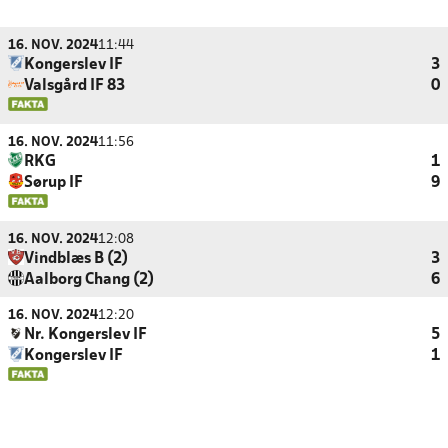
16. NOV. 2024
11:44
Kongerslev IF
3
Valsgård IF 83
0
16. NOV. 2024
11:56
RKG
1
Sørup IF
9
16. NOV. 2024
12:08
Vindblæs B (2)
3
Aalborg Chang (2)
6
16. NOV. 2024
12:20
Nr. Kongerslev IF
5
Kongerslev IF
1