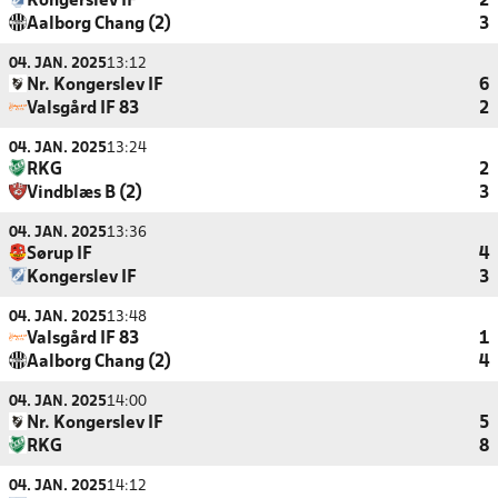
Kongerslev IF
2
Aalborg Chang (2)
3
04. JAN. 2025
13:12
Nr. Kongerslev IF
6
Valsgård IF 83
2
04. JAN. 2025
13:24
RKG
2
Vindblæs B (2)
3
04. JAN. 2025
13:36
Sørup IF
4
Kongerslev IF
3
04. JAN. 2025
13:48
Valsgård IF 83
1
Aalborg Chang (2)
4
04. JAN. 2025
14:00
Nr. Kongerslev IF
5
RKG
8
04. JAN. 2025
14:12