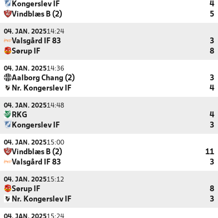
Kongerslev IF
4
Vindblæs B (2)
5
04. JAN. 2025
14:24
Valsgård IF 83
3
Sørup IF
8
04. JAN. 2025
14:36
Aalborg Chang (2)
3
Nr. Kongerslev IF
4
04. JAN. 2025
14:48
RKG
4
Kongerslev IF
3
04. JAN. 2025
15:00
Vindblæs B (2)
11
Valsgård IF 83
3
04. JAN. 2025
15:12
Sørup IF
8
Nr. Kongerslev IF
3
04. JAN. 2025
15:24