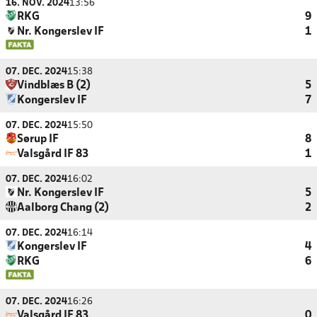
16. NOV. 2024
13:56
RKG
9
Nr. Kongerslev IF
1
07. DEC. 2024
15:38
Vindblæs B (2)
5
Kongerslev IF
7
07. DEC. 2024
15:50
Sørup IF
8
Valsgård IF 83
1
07. DEC. 2024
16:02
Nr. Kongerslev IF
5
Aalborg Chang (2)
2
07. DEC. 2024
16:14
Kongerslev IF
4
RKG
6
07. DEC. 2024
16:26
Valsgård IF 83
0